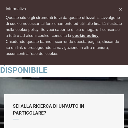
info@rsautomobili.com
×
Informativa
Lun - Ven 9:00 12:30 - 15:00 19:30 Sab 9:00 12:30 - 15:00 18:30
Questo sito o gli strumenti terzi da questo utilizzati si avvalgono
di cookie necessari al funzionamento ed utili alle finalità illustrate
Domenica Chiuso
nella cookie policy. Se vuoi saperne di più o negare il consenso
041 0990040
a tutti o ad alcuni cookie, consulta la
cookie policy
.
Chiudendo questo banner, scorrendo questa pagina, cliccando
su un link o proseguendo la navigazione in altra maniera,
acconsenti all’uso dei cookie.
QUESTO ANNUNCIO NON È PIÙ
DISPONIBILE
SEI ALLA RICERCA DI UN'AUTO IN
PARTICOLARE?