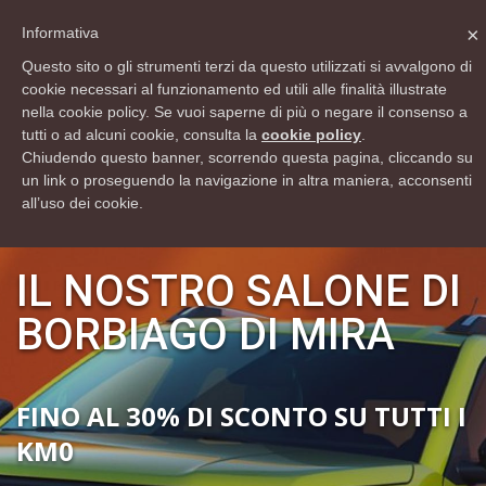
info@rsautomobili.com
×
Informativa
Lun - Ven 9:00 12:30 - 15:00 19:30 Sab 9:00 12:30 - 15:00 18:30
Questo sito o gli strumenti terzi da questo utilizzati si avvalgono di
cookie necessari al funzionamento ed utili alle finalità illustrate
Domenica Chiuso
nella cookie policy. Se vuoi saperne di più o negare il consenso a
041 0990040
tutti o ad alcuni cookie, consulta la
cookie policy
.
Chiudendo questo banner, scorrendo questa pagina, cliccando su
un link o proseguendo la navigazione in altra maniera, acconsenti
all’uso dei cookie.
IL NOSTRO SALONE DI
BORBIAGO DI MIRA
FINO AL 30% DI SCONTO SU TUTTI I
KM0