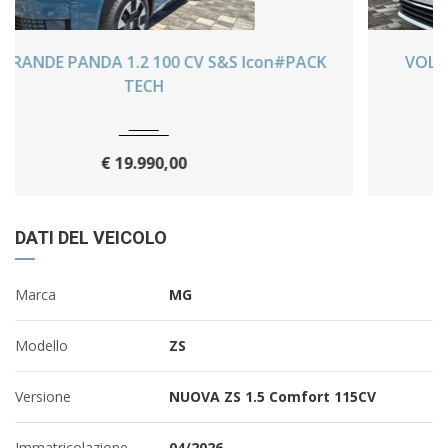
VOLKSWAGEN GOLF 1.5 TGI DSG 5p. Business
2019
Sequenziale
39000 Km
BlueMotion Technology
€ 15.490,00
DATI DEL VEICOLO
Marca
MG
Modello
ZS
Versione
NUOVA ZS 1.5 Comfort 115CV
Immatricolazione
04/2026