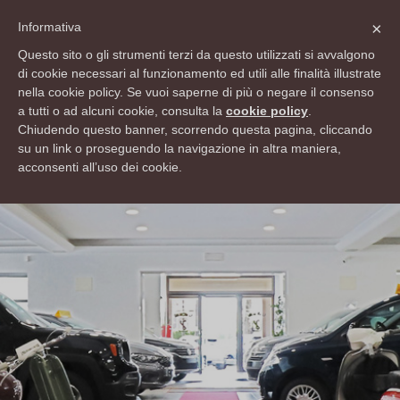
info@rsautomobili.com
×
Informativa
Lun - Ven 9:00 12:30 - 15:00 19:30 Sab 9:00 12:30 - 15:00 18:30
Questo sito o gli strumenti terzi da questo utilizzati si avvalgono
di cookie necessari al funzionamento ed utili alle finalità illustrate
Domenica Chiuso
nella cookie policy. Se vuoi saperne di più o negare il consenso
041 0990040
a tutti o ad alcuni cookie, consulta la
cookie policy
.
Chiudendo questo banner, scorrendo questa pagina, cliccando
su un link o proseguendo la navigazione in altra maniera,
acconsenti all’uso dei cookie.