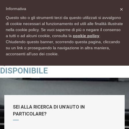
info@rsautomobili.com
×
Informativa
Lun - Ven 9:00 12:30 - 15:00 19:30 Sab 9:00 12:30 - 15:00 18:30
Questo sito o gli strumenti terzi da questo utilizzati si avvalgono
di cookie necessari al funzionamento ed utili alle finalità illustrate
Domenica Chiuso
nella cookie policy. Se vuoi saperne di più o negare il consenso
041 0990040
a tutti o ad alcuni cookie, consulta la
cookie policy
.
Chiudendo questo banner, scorrendo questa pagina, cliccando
su un link o proseguendo la navigazione in altra maniera,
acconsenti all’uso dei cookie.
QUESTO ANNUNCIO NON È PIÙ
DISPONIBILE
SEI ALLA RICERCA DI UN'AUTO IN
PARTICOLARE?