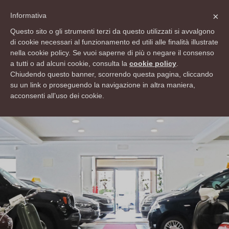
info@rsautomobili.com
×
Informativa
Lun - Ven 9:00 12:30 - 15:00 19:30 Sab 9:00 12:30 - 15:00 18:30
Questo sito o gli strumenti terzi da questo utilizzati si avvalgono
di cookie necessari al funzionamento ed utili alle finalità illustrate
Domenica Chiuso
nella cookie policy. Se vuoi saperne di più o negare il consenso
041 0990040
a tutti o ad alcuni cookie, consulta la
cookie policy
.
Chiudendo questo banner, scorrendo questa pagina, cliccando
su un link o proseguendo la navigazione in altra maniera,
acconsenti all’uso dei cookie.